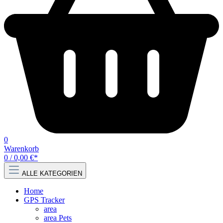
0
Warenkorb
0 / 0,00 €*
ALLE KATEGORIEN
Home
GPS Tracker
area
area Pets