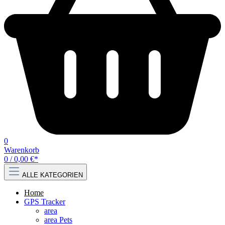
0
Warenkorb
0 / 0,00 €*
ALLE KATEGORIEN
Home
GPS Tracker
area
area Pets