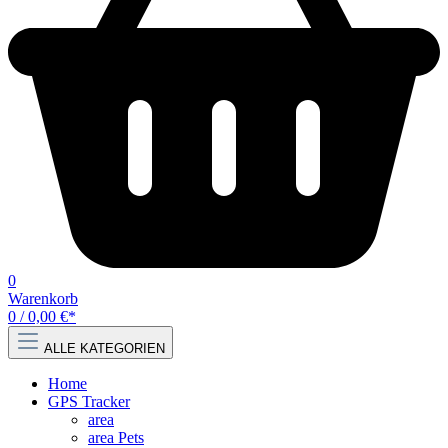
0
Warenkorb
0 / 0,00 €*
ALLE KATEGORIEN
Home
GPS Tracker
area
area Pets